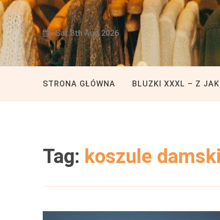
Skip
to
Sat 8th Aug 2026
content
STRONA GŁÓWNA
BLUZKI XXXL – Z JA
Tag:
koszule damski