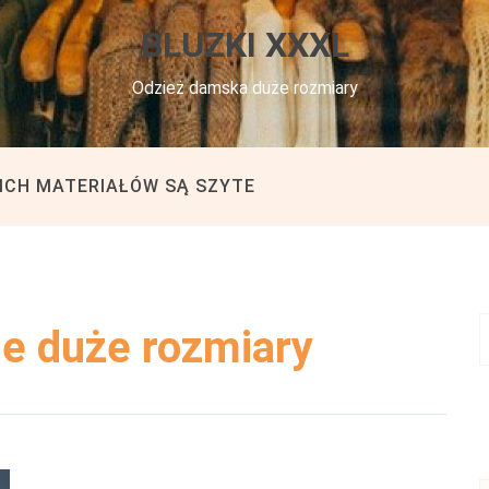
BLUZKI XXXL
Odzież damska duże rozmiary
KICH MATERIAŁÓW SĄ SZYTE
e duże rozmiary