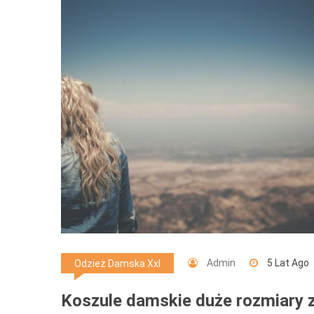
Admin
5 Lat Ago
Odzież Damska Xxl
Koszule damskie duże rozmiary 